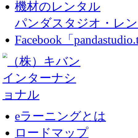
機材のレンタル
パンダスタジオ・レン
Facebook「pandastudio
eラーニングとは
ロードマップ