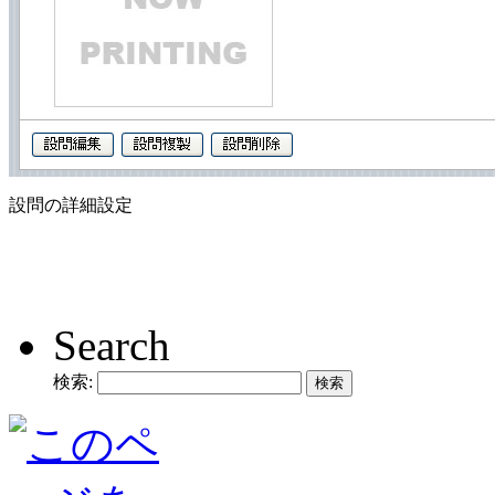
設問の詳細設定
Search
検索: