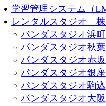
学習管理システム（LMS）
レンタルスタジオ 株式会
パンダスタジオ浜町
パンダスタジオ秋葉
パンダスタジオ赤坂
パンダスタジオ銀座
パンダスタジオ駒込
パンダスタジオ大阪