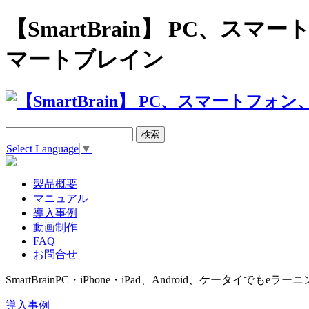
【SmartBrain】 PC、
マートブレイン
Select Language
▼
製品概要
マニュアル
導入事例
動画制作
FAQ
お問合せ
SmartBrain
PC・iPhone・iPad、Android、ケータイでもeラーニ
導入事例