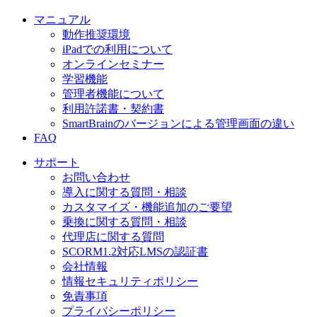
マニュアル
動作推奨環境
iPadでの利用について
オンラインセミナー
学習機能
管理者機能について
利用許諾書・契約書
SmartBrainのバージョンによる管理画面の違い
FAQ
サポート
お問い合わせ
導入に関する質問・相談
カスタマイズ・機能追加のご要望
乗換に関する質問・相談
代理店に関する質問
SCORM1.2対応LMSの認証書
会社情報
情報セキュリティポリシー
免責事項
プライバシーポリシー