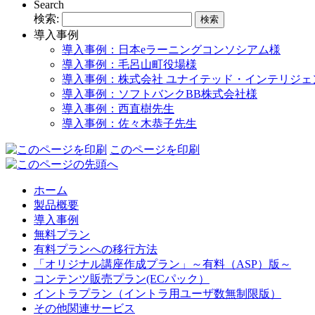
Search
検索:
導入事例
導入事例：日本eラーニングコンソシアム様
導入事例：毛呂山町役場様
導入事例：株式会社 ユナイテッド・インテリジェ
導入事例：ソフトバンクBB株式会社様
導入事例：西直樹先生
導入事例：佐々木恭子先生
このページを印刷
ホーム
製品概要
導入事例
無料プラン
有料プランへの移行方法
「オリジナル講座作成プラン」～有料（ASP）版～
コンテンツ販売プラン(ECパック）
イントラプラン（イントラ用ユーザ数無制限版）
その他関連サービス