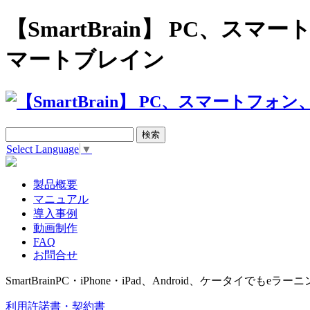
【SmartBrain】 PC、
マートブレイン
Select Language
▼
製品概要
マニュアル
導入事例
動画制作
FAQ
お問合せ
SmartBrain
PC・iPhone・iPad、Android、ケータイでもeラーニ
利用許諾書・契約書