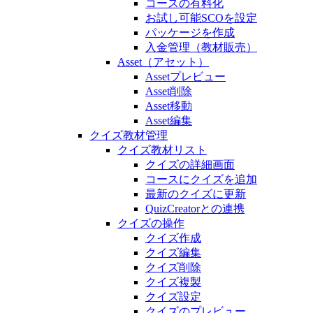
コースの有料化
お試し可能SCOを設定
パッケージを作成
入金管理（教材販売）
Asset（アセット）
Assetプレビュー
Asset削除
Asset移動
Asset編集
クイズ教材管理
クイズ教材リスト
クイズの詳細画面
コースにクイズを追加
最新のクイズに更新
QuizCreatorとの連携
クイズの操作
クイズ作成
クイズ編集
クイズ削除
クイズ複製
クイズ設定
クイズのプレビュー