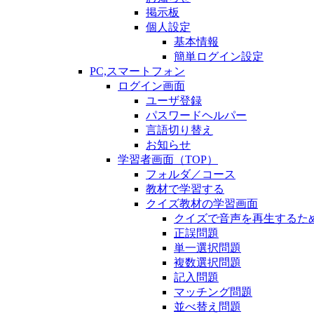
掲示板
個人設定
基本情報
簡単ログイン設定
PC,スマートフォン
ログイン画面
ユーザ登録
パスワードヘルパー
言語切り替え
お知らせ
学習者画面（TOP）
フォルダ／コース
教材で学習する
クイズ教材の学習画面
クイズで音声を再生するた
正誤問題
単一選択問題
複数選択問題
記入問題
マッチング問題
並べ替え問題