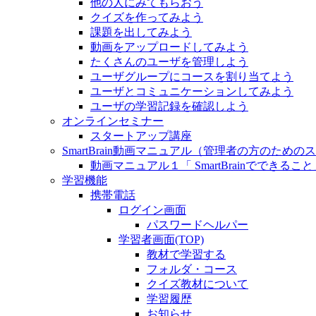
他の人にみてもらおう
クイズを作ってみよう
課題を出してみよう
動画をアップロードしてみよう
たくさんのユーザを管理しよう
ユーザグループにコースを割り当てよう
ユーザとコミュニケーションしてみよう
ユーザの学習記録を確認しよう
オンラインセミナー
スタートアップ講座
SmartBrain動画マニュアル（管理者の方のため
動画マニュアル１「 SmartBrainでできること
学習機能
携帯電話
ログイン画面
パスワードヘルパー
学習者画面(TOP)
教材で学習する
フォルダ・コース
クイズ教材について
学習履歴
お知らせ