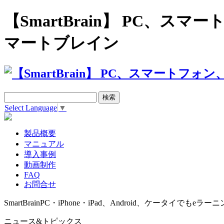
【SmartBrain】 PC、
マートブレイン
Select Language
▼
製品概要
マニュアル
導入事例
動画制作
FAQ
お問合せ
SmartBrain
PC・iPhone・iPad、Android、ケータイでもeラーニ
ニュース&トピックス