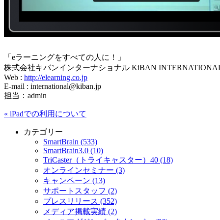
「eラーニングをすべての人に！」
株式会社キバンインターナショナル KiBAN INTERNATIONAL C
Web :
http://elearning.co.jp
E-mail : international@kiban.jp
担当：admin
«
iPadでの利用について
カテゴリー
SmartBrain (533)
SmartBrain3.0 (10)
TriCaster（トライキャスター）40 (18)
オンラインセミナー (3)
キャンペーン (13)
サポートスタッフ (2)
プレスリリース (352)
メディア掲載実績 (2)