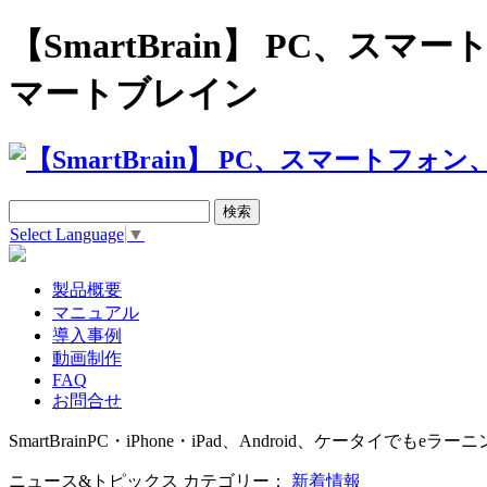
【SmartBrain】 PC、
マートブレイン
Select Language
▼
製品概要
マニュアル
導入事例
動画制作
FAQ
お問合せ
SmartBrain
PC・iPhone・iPad、Android、ケータイでもeラーニ
ニュース&トピックス カテゴリー：
新着情報