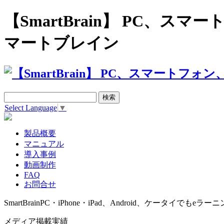
【SmartBrain】 PC、
マートブレイン
Select Language
▼
製品概要
マニュアル
導入事例
動画制作
FAQ
お問合せ
SmartBrain
PC・iPhone・iPad、Android、ケータイでもeラーニ
メディア掲載実績