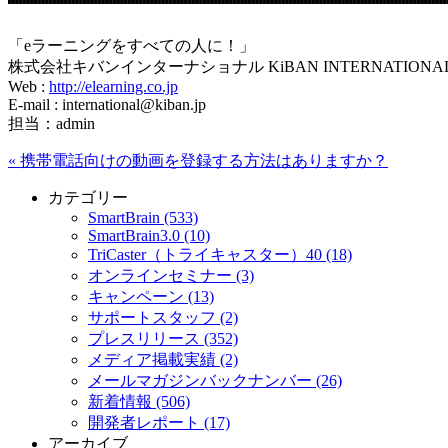
「eラーニングをすべての人に！」
株式会社キバンインターナショナル KiBAN INTERNATIONAL C
Web :
http://elearning.co.jp
E-mail : international@kiban.jp
担当：admin
«
携帯電話向けの動画を登録する方法はありますか？
カテゴリー
SmartBrain (533)
SmartBrain3.0 (10)
TriCaster（トライキャスター）40 (18)
オンラインセミナー (3)
キャンペーン (13)
サポートスタッフ (2)
プレスリリース (352)
メディア掲載実績 (2)
メールマガジンバックナンバー (26)
新着情報 (506)
開発者レポート (17)
アーカイブ