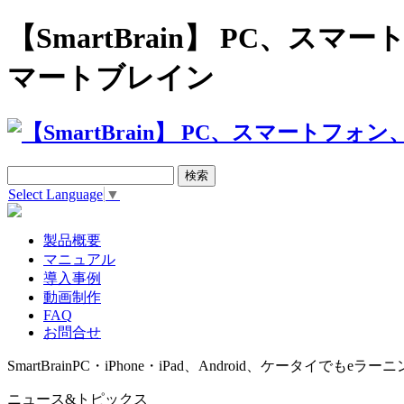
【SmartBrain】 PC、
マートブレイン
Select Language
▼
製品概要
マニュアル
導入事例
動画制作
FAQ
お問合せ
SmartBrain
PC・iPhone・iPad、Android、ケータイでもeラーニ
ニュース&トピックス