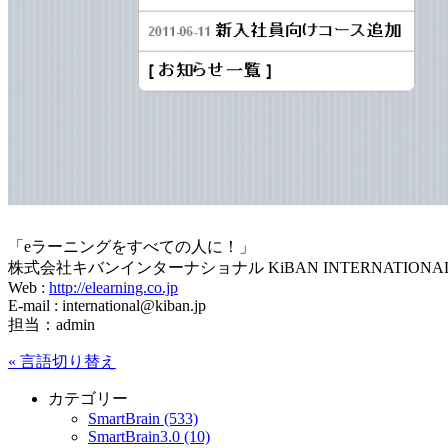
「eラーニングをすべての人に！」
株式会社キバンインターナショナル KiBAN INTERNATIONAL C
Web :
http://elearning.co.jp
E-mail : international@kiban.jp
担当：admin
«
言語切り替え
カテゴリー
SmartBrain (533)
SmartBrain3.0 (10)