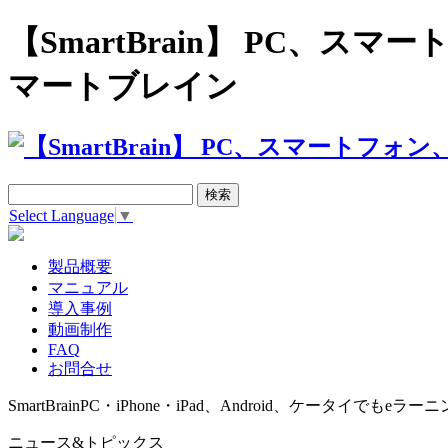
【SmartBrain】 PC、
マートブレイン
Select Language
▼
製品概要
マニュアル
導入事例
動画制作
FAQ
お問合せ
SmartBrain
PC・iPhone・iPad、Android、ケータイでもeラーニ
ニュース&トピックス