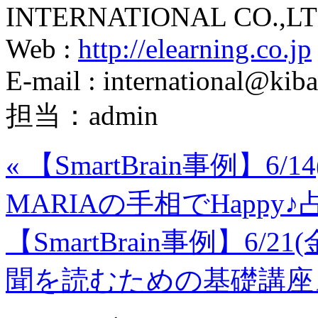
INTERNATIONAL CO.,LT
Web :
http://elearning.co.jp
E-mail : international@kiba
担当：admin
«
【SmartBrain事例】6
MARIAの手相でHapp
【SmartBrain事例】6
聞を読むための基礎講座