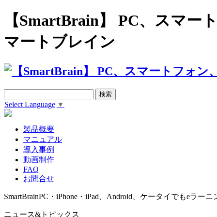
【SmartBrain】 PC、
マートブレイン
Select Language
▼
製品概要
マニュアル
導入事例
動画制作
FAQ
お問合せ
SmartBrain
PC・iPhone・iPad、Android、ケータイでもeラーニ
ニュース&トピックス