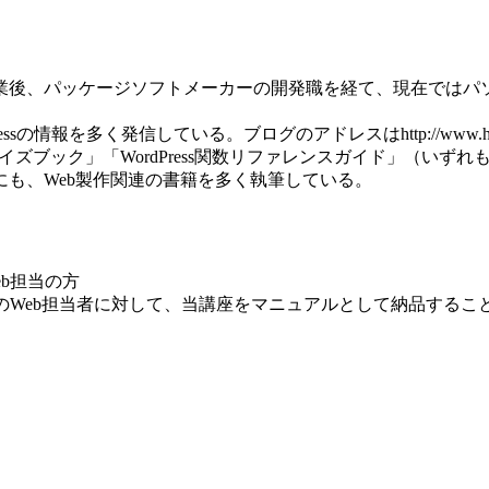
卒業後、パッケージソフトメーカーの開発職を経て、現在では
ordPressの情報を多く発信している。ブログのアドレスはhttp://www.h-fj
ssカスタマイズブック」「WordPress関数リファレンスガイド
の他にも、Web製作関連の書籍を多く執筆している。
eb担当の方
（企業のWeb担当者に対して、当講座をマニュアルとして納品するこ