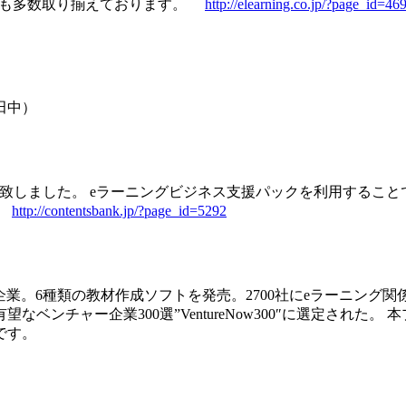
ンツも多数取り揃えております。
http://elearning.co.jp/?page_id=46
： 田中）
致しました。 eラーニングビジネス支援パックを利用すること
。
http://contentsbank.jp/?page_id=5292
】
門企業。6種類の教材作成ソフトを発売。2700社にeラーニング
将来有望なベンチャー企業300選”VentureNow300″に選定
です。