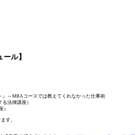
ュール】
イント』～MBAコースでは教えてくれなかった仕事術
損する法律講座）
座）
けます。