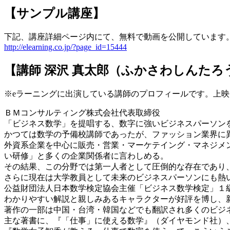
【サンプル講座】
下記、講座詳細ページ内にて、無料で動画を公開しています
http://elearning.co.jp/?page_id=15444
【講師 深沢 真太郎（ふかさわしんたろ
※eラーニングに出演している講師のプロフィールです。上
ＢＭコンサルティング株式会社代表取締役
「ビジネス数学」を提唱する、数字に強いビジネスパーソン
かつては数学の予備校講師であったが、ファッション業界に
外資系企業を中心に販売・営業・マーケテイング・マネジメ
い研修」と多くの企業関係者に言わしめる。
その結果、この分野では第一人者として圧倒的な存在であり、指
さらに現在は大学教員として未来のビジネスパーソンにも熱
公益財団法人日本数学検定協会主催「ビジネス数学検定」１級
わかりやすい解説と親しみあるキャラクターが好評を博し、
著作の一部は中国・台湾・韓国などでも翻訳され多くのビジ
主な著書に、『「仕事」に使える数学』（ダイヤモンド社）