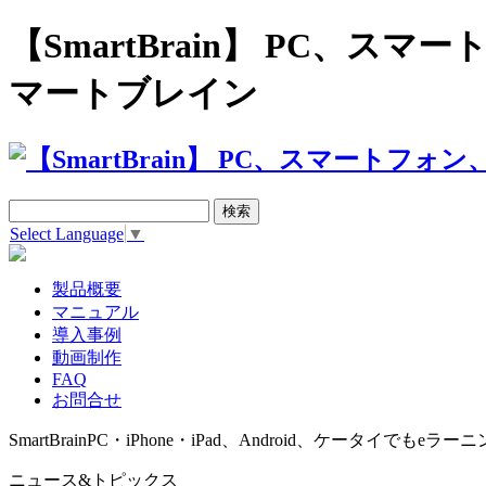
【SmartBrain】 PC、
マートブレイン
Select Language
▼
製品概要
マニュアル
導入事例
動画制作
FAQ
お問合せ
SmartBrain
PC・iPhone・iPad、Android、ケータイでもeラーニ
ニュース&トピックス