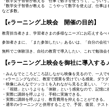
『数学女子智香が教える 仕事で数字を使うって、こういう
『数学女子智香が教える こうやって数字を使えば、仕事は
など多数。
【eラーニング上映会 開催の目的】
教育担当者さま、学習者さまの多様なニーズにお応えするべ
参加者さまに、「また参加したい」あるいは、「自分の会社
無料でご体験頂き、自社の教育で導入したい、これで勉強会
【eラーニング上映会を御社に導入する
・みんなでところどころ話しながら映像を見るので、一人で
・eラーニングなのに、教室で授業を受けている感覚。ダラ
・映像にみんなでツッコミを入れながら見ると楽しい。「ツ
・「視聴」というよりも「体験」という感覚なので、記憶に
・実際に講師を呼ぶより、手軽に実施できる。
・実際に講師を呼ぶより、教育費用を抑えることができる。
・通常のeラーニングと併用することで、予習、復習、テス