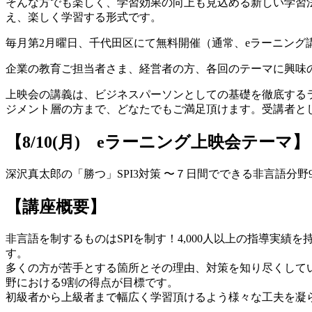
そんな方でも楽しく、学習効果の向上も見込める新しい学習
え、楽しく学習する形式です。
毎月第2月曜日、千代田区にて無料開催（通常、eラーニング
企業の教育ご担当者さま、経営者の方、各回のテーマに興味
上映会の講義は、ビジネスパーソンとしての基礎を徹底する
ジメント層の方まで、どなたでもご満足頂けます。受講者と
【8/10(月) eラーニング上映会テーマ】
深沢真太郎の「勝つ」SPI3対策 〜７日間でできる非言語分野
【講座概要】
非言語を制するものはSPIを制す！4,000人以上の指導実
す。
多くの方が苦手とする箇所とその理由、対策を知り尽くしてい
野における9割の得点が目標です。
初級者から上級者まで幅広く学習頂けるよう様々な工夫を凝ら