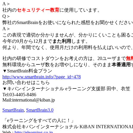
A＞
社内の
セキュリティー教育
に使用しています。
Q＞
弊社のSmartBrainをお使いになられた感想をお聞かせくださ
A＞
この表現で適切か分かりませんが、分かりにくいことも困る
今年の9月から12月まで
また利用
します。
何より、年間でなく、使用月だけの利用料を払えばいいので
社内の研修でコストダウンをお考えの方は、20ユーザまで
無
無料環境からユーザ数をお増やしになり、そのまま
本番適用
▼SmartBrain料金プラン
http://www.smartbrain.info/?page_id=478
お問い合わせはこちら
▼キバンインターナショナル eラーニング支援部 田中、衣笠
Tel:03-4405-8486
Mail:international@kiban.jp
SmartBrain
,
SmartBrain3.0
「eラーニングをすべての人に！」
株式会社キバンインターナショナル KiBAN INTERNATIONAL C
Web :
http://elearning.co.jp