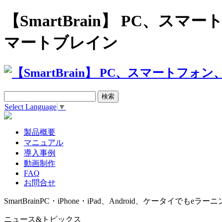
【SmartBrain】 PC、
マートブレイン
Select Language
▼
製品概要
マニュアル
導入事例
動画制作
FAQ
お問合せ
SmartBrain
PC・iPhone・iPad、Android、ケータイでもeラーニ
ニュース&トピックス