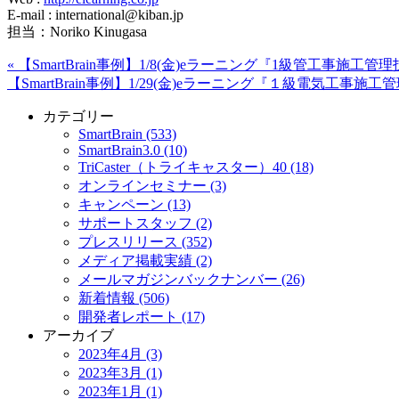
E-mail : international@kiban.jp
担当：Noriko Kinugasa
«
【SmartBrain事例】1/8(金)eラーニング『1級管工事施
【SmartBrain事例】1/29(金)eラーニング『１級電気工
カテゴリー
SmartBrain (533)
SmartBrain3.0 (10)
TriCaster（トライキャスター）40 (18)
オンラインセミナー (3)
キャンペーン (13)
サポートスタッフ (2)
プレスリリース (352)
メディア掲載実績 (2)
メールマガジンバックナンバー (26)
新着情報 (506)
開発者レポート (17)
アーカイブ
2023年4月 (3)
2023年3月 (1)
2023年1月 (1)