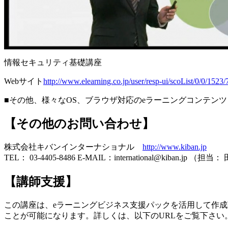
情報セキュリティ基礎講座
Webサイト
http://www.elearning.co.jp/user/resp-ui/scoList/0/0/1523/
■その他、様々なOS、ブラウザ対応のeラーニングコンテ
【その他のお問い合わせ】
株式会社キバンインターナショナル
http://www.kiban.jp
TEL： 03-4405-8486 E-MAIL：international@kiban.jp （担当
【講師支援】
この講座は、eラーニングビジネス支援パックを活用して作成
ことが可能になります。詳しくは、以下のURLをご覧下さい