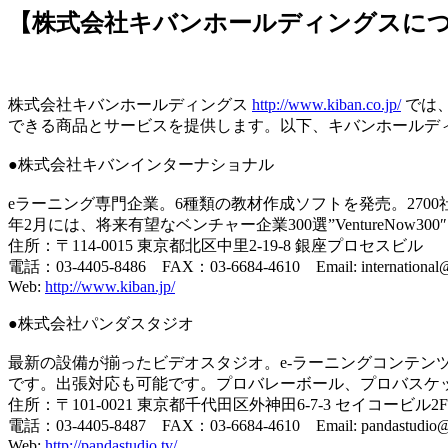
【株式会社キバンホールディングスに
株式会社キバンホールディングス
http://www.kiban.co.jp/
では
できる商品とサービスを提供します。以下、キバンホールデ
●株式会社キバンインターナショナル
eラーニング専門企業。6種類の教材作成ソフトを発売。2700社
年2月には、将来有望なベンチャー企業300選”VentureNow3
住所：〒114-0015 東京都北区中里2-19-8 銀座プロセスビル
電話：03-4405-8486 FAX：03-6684-4610 Email: international@
Web:
http://www.kiban.jp/
●株式会社パンダスタジオ
最新の設備が揃ったビデオスタジオ。e-ラーニングコンテン
です。出張対応も可能です。プロバレーボール、プロバスケ
住所：〒101-0021 東京都千代田区外神田6-7-3 セイコービル2F
電話：03-4405-8487 FAX：03-6684-4610 Email: pandastudio@k
Web:
http://pandastudio.tv/