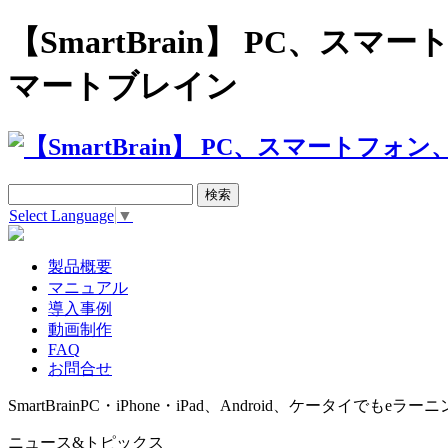
【SmartBrain】 PC、
マートブレイン
Select Language
▼
製品概要
マニュアル
導入事例
動画制作
FAQ
お問合せ
SmartBrain
PC・iPhone・iPad、Android、ケータイでもeラーニ
ニュース&トピックス