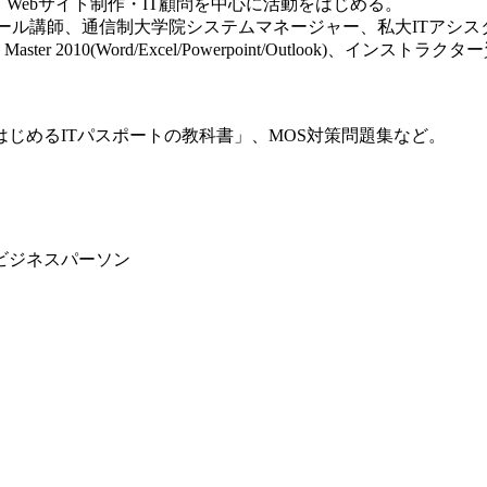
グ・Webサイト制作・IT顧問を中心に活動をはじめる。
クール講師、通信制大学院システムマネージャー、私大ITアシ
 2010(Word/Excel/Powerpoint/Outlook)、インストラクター資
じめるITパスポートの教科書」、MOS対策問題集など。
ビジネスパーソン