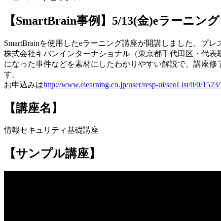
【SmartBrain事例】5/13(金)e
SmartBrainを使用したeラーニング講座が開講しました。
株式会社キバンインターナショナル（東京都千代田区・代表取締
になった事件などを素材にしたわかりやすい解説で、講座修
す。
お申込みは
http://www.elearning.co.jp/user/resp-ui/scoList/0/0/1523
【講座名】
情報セキュリティ基礎講座
【サンプル講座】