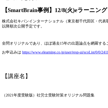
【SmartBrain事例】12/8(火)e
株式会社キバンインターナショナル（東京都千代田区・代表取締
以降順次公開予定です。
全問オリジナルであり、ほぼ過去15年の出題論点を網羅する
お申込みは
https://www.elearning.co.jp/user/resp-ui/scoList/0/0/241
【講座名】
（2021年度受験版）社労士受験対策オリジナル問題集