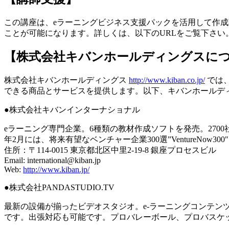
この講座は、eラーニングビジネス支援パックを活用して作成
ことが可能になります。詳しくは、以下のURLをご覧下さい
【株式会社キバンホールディングスに
株式会社キバンホールディングス
http://www.kiban.co.jp/
では
できる商品とサービスを提供します。以下、キバンホールデ
●株式会社キバンインターナショナル
eラーニング専門企業。6種類の教材作成ソフトを発売。2700社
年2月には、将来有望なベンチャー企業300選”VentureNow3
住所：〒114-0015 東京都北区中里2-19-8 銀座プロセスビル
Email: international@kiban.jp
Web:
http://www.kiban.jp/
●株式会社PANDASTUDIO.TV
最新の設備が揃ったビデオスタジオ。e-ラーニングコンテン
です。出張対応も可能です。プロバレーボール、プロバスケ