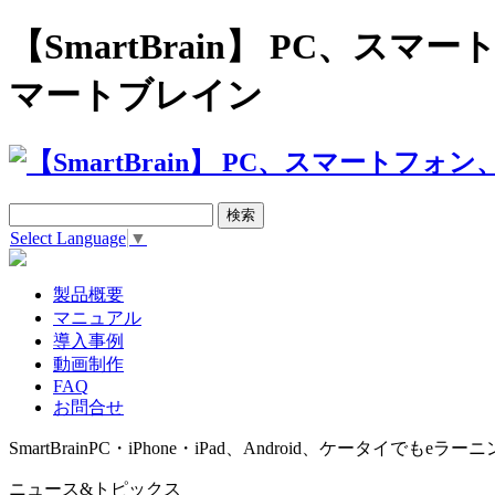
【SmartBrain】 PC、
マートブレイン
Select Language
▼
製品概要
マニュアル
導入事例
動画制作
FAQ
お問合せ
SmartBrain
PC・iPhone・iPad、Android、ケータイでもeラーニ
ニュース&トピックス