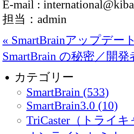
E-mail : international@kiba
担当：admin
«
SmartBrainアップ
SmartBrain の秘密
カテゴリー
SmartBrain (533)
SmartBrain3.0 (10)
TriCaster（トライキ