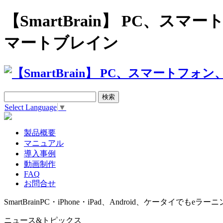
【SmartBrain】 PC、
マートブレイン
Select Language
▼
製品概要
マニュアル
導入事例
動画制作
FAQ
お問合せ
SmartBrain
PC・iPhone・iPad、Android、ケータイでもeラーニ
ニュース&トピックス