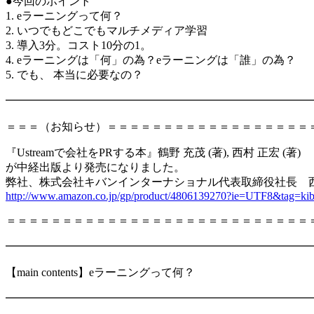
●今回のポイント
1. eラーニングって何？
2. いつでもどこでもマルチメディア学習
3. 導入3分。コスト10分の1。
4. eラーニングは「何」の為？eラーニングは「誰」の為？
5. でも、 本当に必要なの？
━━━━━━━━━━━━━━━━━━━━━━━━━━━
＝＝＝（お知らせ）＝＝＝＝＝＝＝＝＝＝＝＝＝＝＝＝＝＝
『Ustreamで会社をPRする本』鶴野 充茂 (著), 西村 正宏 (著)
が中経出版より発売になりました。
弊社、株式会社キバンインターナショナル代表取締役社長 
http://www.amazon.co.jp/gp/product/4806139270?ie=UTF8&tag=k
＝＝＝＝＝＝＝＝＝＝＝＝＝＝＝＝＝＝＝＝＝＝＝＝＝＝＝
━━━━━━━━━━━━━━━━━━━━━━━━━━━
【main contents】eラーニングって何？
━━━━━━━━━━━━━━━━━━━━━━━━━━━