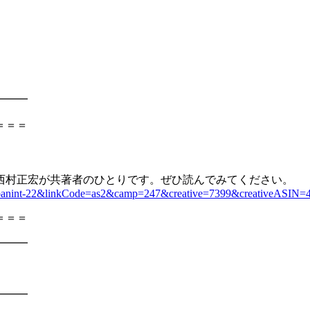
━━━
＝＝＝
西村正宏が共著者のひとりです。ぜひ読んでみてください。
ibanint-22&linkCode=as2&camp=247&creative=7399&creativeASIN=
＝＝＝
━━━
━━━