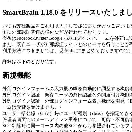
SmartBrain 1.18.0 をリリースいたし
いつも弊社製品をご利用頂きまして誠にありがとうございます。こ
主に外部認証関連の強化などが行われております。
今後はFacebook,twitter,Googleでのログインフォーム
また、既存ユーザが外部認証サイトとのヒモ付を行うことが
利用方法につきましては、現在blogにまとめておりますので
詳細は以下のとおりです。
新規機能
外部ログインフォームの入力欄の幅を自動的に調整する機能
外部ログイン認証 既存ユーザの外部認証との関連付け機能
外部ログイン認証 外部ログインフォーム表示機能を開発（ID
ームは影響を受けません。）
ユーザ一括登録（CSV）時にユーザ種別（class）を指定で
管理者画面でのメールアドレス重複について、可能・不可能
SCO削除時に同一コース内の他SCOからも参照されている
クイズ更新時にアセット（登録されたファイルリスト）に従