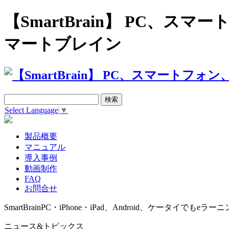
【SmartBrain】 PC、
マートブレイン
Select Language
▼
製品概要
マニュアル
導入事例
動画制作
FAQ
お問合せ
SmartBrain
PC・iPhone・iPad、Android、ケータイでもeラーニ
ニュース&トピックス