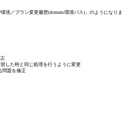
境／プラン変更履歴(domain/環境パス)」のようになりま
修正
で学習した時と同じ処理を行うように変更
る問題を修正