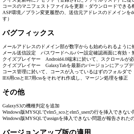
コースのマニフェストファイルを更新・ダウンロードできる
ASP環境／プラン変更履歴の、送信元アドレスのドメインをdom
す）
バグフィックス
メールアドレスのドメイン部が数字からも始められるように
メール送信設定 パスワードヘルパー設定確認画面に有効・
クイズプレイヤー Android4.0端末に於いて、スクロー
クイズプレイヤー GalaxyTabを最新のバージョンにア
コース管理に於いて、コースが入っているはずのフォルダで
IE6用cssとIE7用cssをそれぞれ作成し、マージン処理を修正
その他
GalaxyS3の機種判定を追加
Windows版MYSQLでelm5_scoとelm5_userの行を
Windows版MYSQLでassignを挿入できない問題が報告さ
バージョンアップ版の適用