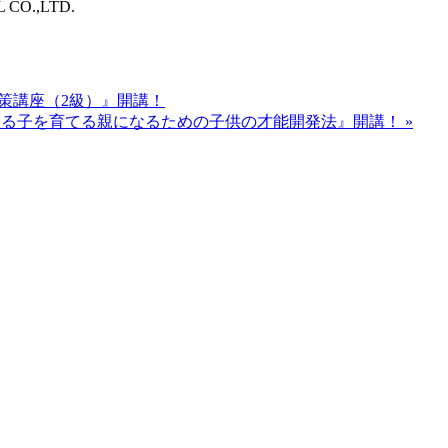
O.,LTD.
受験対策講座（2級）』開講！
来、幸せになる子を育てる親になるための子供の才能開発法』開講！
»