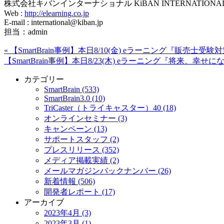
株式会社キバンインターナショナル KiBAN INTERNATIONAL C
Web :
http://elearning.co.jp
E-mail : international@kiban.jp
担当：admin
«
【SmartBrain事例】本日8/10(金) eラーニング『販売士
【SmartBrain事例】本日8/23(木) eラーニング『将
カテゴリー
SmartBrain (533)
SmartBrain3.0 (10)
TriCaster（トライキャスター）40 (18)
オンラインセミナー (3)
キャンペーン (13)
サポートスタッフ (2)
プレスリリース (352)
メディア掲載実績 (2)
メールマガジンバックナンバー (26)
新着情報 (506)
開発者レポート (17)
アーカイブ
2023年4月 (3)
2023年3月 (1)