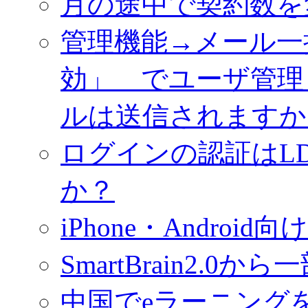
月の途中で契約数を
管理機能→メール一
効」 でユーザ管理
ルは送信されますか
ログインの認証はL
か？
iPhone・Androi
SmartBrain2.
中国でeラーニング