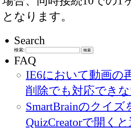
場合、同時接続10での1ヶ月
となります。
Search
検索:
FAQ
IE6において動画
削除でも対応できな
SmartBrainのク
QuizCreator