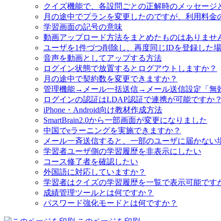
クイズ機能で、各設問ごとの正解時のメッセージ
月の途中でプランを変更したのですが、利用料金
学習画面の記号の意味
動画アップロード方法をまとめたものはありませ
ユーザを1件づつ削除し、再度同じIDを登録した
音声を動画としてアップする方法
ログイン状態で放置するとログアウトしますか？
月の途中で契約数を変更できますか？
管理機能→メール一括送信→メール送信設定「無
ログインの認証はLDAP認証で連携が可能ですか
iPhone・Android向け教材作成方法
SmartBrain2.0から一部画面が変更になりました
中国でeラーニングを実施できますか？
メール一斉送信すると、一部のユーザに届かない
学習者ユーザ側の学習履歴を非表示にしたい
コース修了者を確認したい
外国語に対応していますか？
学習者はクイズの学習履歴を一覧で表示可能です
成績管理ツールとは何ですか？
パスワード強化モードとは何ですか？