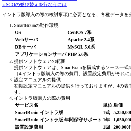
« SCOの並び替えを行なうには
イントラ版導入の際の検討事項に必要となる、各種データを
SmartBrainの動作環境
OS
CentOS 7系
Webサーバ
Apache 2.4系
DBサーバ
MySQL 5.6系
アプリケーションサーバ
PHP 5.6系
提供ソフトウェアの範囲
提供ソフトウェアは、SmartBrainを構成するソ
（4.イントラ版購入の際の費用、設置設定費用がそれ
設定マニュアルの提供
初期設定マニュアルの提供を行っておりますが、4の表
す。
イントラ版購入の際の費用
サービス名
単位
単価
SmartBrain イントラ版
1式
5,250,0
SmartBrain イントラ版 年間保守サポート
1年
1,050,0
設置設定費用
1回
200,000