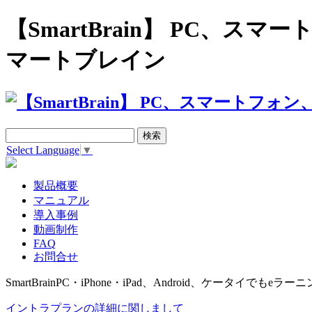
【SmartBrain】 PC、
マートブレイン
Select Language
▼
製品概要
マニュアル
導入事例
動画制作
FAQ
お問合せ
SmartBrain
PC・iPhone・iPad、Android、ケータイでもeラーニ
イントラプランの詳細に関しまして