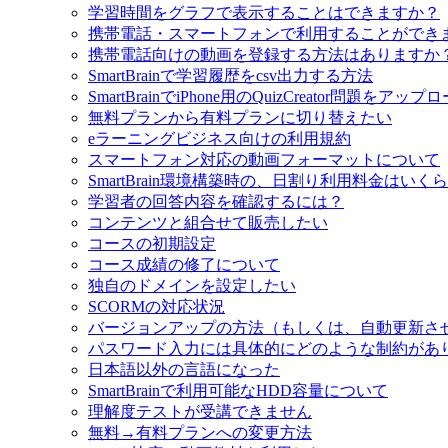
学習時間をグラフで表示することはできますか？
携帯電話・スマートフォンで利用することができ
携帯電話向けの動画を登録する方法はありますか
SmartBrainで学習履歴をcsv出力する方法
SmartBrainでiPhone用のQuizCreator問題をア
無料プランから有料プランに切り替えたい
eラーニングビジネス向けの利用規約
スマートフォン対応の動画フォーマットについて
SmartBrain環境構築時の、日割り利用料金はいく
学習者の回答内容を確認するには？
コンテンツと組合せて販売したい
コースの初期設定
コース成績の修了について
独自のドメインを設定したい
SCORMの対応状況
バージョンアップの方法（もしくは、自動更新さ
パスワード入力には具体的にどのような制約があ
日本語以外の言語になった
SmartBrainで利用可能なHDD容量について
理解度テストが受講できません
無料→有料プランへの変更方法