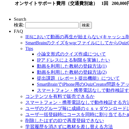
オンサイトサポート費用（交通費別途）
1回
200,000
Search
検索:
FAQ
IE6において動画の再生が始まらない(キャッシュ
SmartBrainのクイズをwqcファイルにしてからQu
Tips
小論文形式のクイズ作成について
IPアドレスによる制限を実施したい
動画を利用した教材の登録方法(1)
動画を利用した教材の登録方法(2)
提出課題（レポート提出機能）について
SmartBrainでiPhone用のQuizCreator
スマートフォン・携帯電話なしで動作検証す
コンテンツを有料で販売できるか
スマートフォン・携帯電話なしで動作検証する方
ユーザのグループ毎に成績のｃｓｖダウンロード
ユーザ一括登録時にコースを同時に割り当てるた
削除したはずのIDで再度登録できない
学習履歴を消さずに教材を差し替える方法