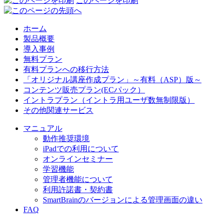
このページを印刷
ホーム
製品概要
導入事例
無料プラン
有料プランへの移行方法
「オリジナル講座作成プラン」～有料（ASP）版～
コンテンツ販売プラン(ECパック）
イントラプラン（イントラ用ユーザ数無制限版）
その他関連サービス
マニュアル
動作推奨環境
iPadでの利用について
オンラインセミナー
学習機能
管理者機能について
利用許諾書・契約書
SmartBrainのバージョンによる管理画面の違い
FAQ