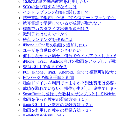
16:9の比率の動画教材を利用したい
SCOの並び替えを行なうには
イントラプランの詳細に関しまして
携帯電話で学習した後、PCやスマートフォンでク
携帯電話で学習しているが成績が取れない
標準でカスタマイズ出来る範囲は？
識別子とはなんですか？
得点ランキングを作るには
iPhone・iPad用の動画を追加したい
ユーザを自動ログインさせたい
何もしなかった場合、何分でタイムアウトします
iPhone、iPad、Android向けの動画をアップ
SSLは利用できますか？
PC、iPhone、iPad、Android、全てで視聴可能な
ECパックの導入手順と期間
独自ドメインを利用できますか？別途費用は必要
成績が取れていない。操作が中断し、途中で止ま
SmartBrainに登録した教材をサンプルとしてWe
動画を使った教材の登録方法（１）
動画を利用した教材の登録方法（２）
動画を利用した教材の登録方法（３）
動画配信を実施したい