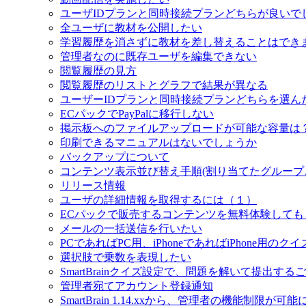
ユーザIDプランと同時接続プランどちらが良いで
全ユーザに教材を公開したい
学習履歴を消さずに教材を差し替えることはでき
管理者なのに既存ユーザを編集できない
閲覧履歴の見方
閲覧履歴のリストとグラフで結果が異なる
ユーザーIDプランと同時接続プランどちらを選ん
ECパックでPayPalに移行しない
掲示板へのファイルアップロードが可能な容量は
印刷できるマニュアルはないでしょうか
バックアップについて
コンテンツ表示並び替え手順(割り当てたグループ
リリース情報
ユーザの詳細情報を取得するには（１）
ECパックで販売するコンテンツを無料体験して
メールの一括送信を行いたい
PCであればPC用、iPhoneであればiPhone用の
選択肢で乗数を表現したい
SmartBrainクイズ設定で、問題を解いて提出
管理者宛てアカウント登録通知
SmartBrain 1.14.xxから、管理者の機能制限が