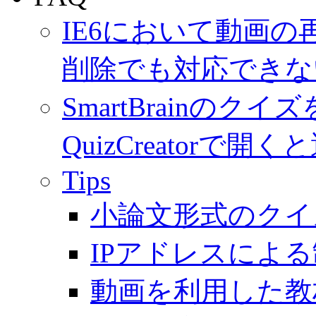
IE6において動画
削除でも対応できな
SmartBrainのク
QuizCreator
Tips
小論文形式のクイ
IPアドレスによ
動画を利用した教材