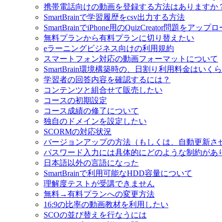
携帯電話向けの動画を登録する方法はありますか
SmartBrainで学習履歴をcsv出力する方法
SmartBrainでiPhone用のQuizCreator問題をア
無料プランから有料プランに切り替えたい
eラーニングビジネス向けの利用規約
スマートフォン対応の動画フォーマットについて
SmartBrain環境構築時の、日割り利用料金はいく
学習者の回答内容を確認するには？
コンテンツと組合せて販売したい
コースの初期設定
コース成績の修了について
独自のドメインを設定したい
SCORMの対応状況
バージョンアップの方法（もしくは、自動更新さ
パスワード入力には具体的にどのような制約があ
日本語以外の言語になった
SmartBrainで利用可能なHDD容量について
理解度テストが受講できません
無料→有料プランへの変更方法
16:9の比率の動画教材を利用したい
SCOの並び替えを行なうには