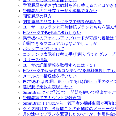
学習履歴を消さずに教材を差し替えることはでき
管理者なのに既存ユーザを編集できない
閲覧履歴の見方
閲覧履歴のリストとグラフで結果が異なる
ユーザーIDプランと同時接続プランどちらを選ん
ECパックでPayPalに移行しない
掲示板へのファイルアップロードが可能な容量は
印刷できるマニュアルはないでしょうか
バックアップについて
コンテンツ表示並び替え手順(割り当てたグループ
リリース情報
ユーザの詳細情報を取得するには（１）
ECパックで販売するコンテンツを無料体験して
メールの一括送信を行いたい
PCであればPC用、iPhoneであればiPhone用の
選択肢で乗数を表現したい
SmartBrainクイズ設定で、問題を解いて提出
管理者宛てアカウント登録通知
SmartBrain 1.14.xxから、管理者の機能制限が
クイズ機能で、各設問ごとの正解時のメッセージ
月の途中でプランを変更したのですが、利用料金