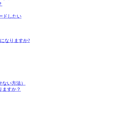
？
ップロードしたい
らになりますか?
せない方法）
りますか？