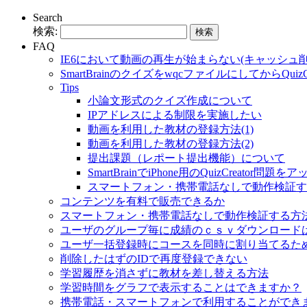
Search
検索:
FAQ
IE6において動画の再生が始まらない(キャッシュ
SmartBrainのクイズをwqcファイルにしてからQu
Tips
小論文形式のクイズ作成について
IPアドレスによる制限を実施したい
動画を利用した教材の登録方法(1)
動画を利用した教材の登録方法(2)
提出課題（レポート提出機能）について
SmartBrainでiPhone用のQuizCreator
スマートフォン・携帯電話なしで動作検証す
コンテンツを有料で販売できるか
スマートフォン・携帯電話なしで動作検証する方
ユーザのグループ毎に成績のｃｓｖダウンロード
ユーザ一括登録時にコースを同時に割り当てるた
削除したはずのIDで再度登録できない
学習履歴を消さずに教材を差し替える方法
学習時間をグラフで表示することはできますか？
携帯電話・スマートフォンで利用することができ