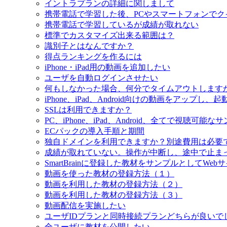
イントラプランの詳細に関しまして
携帯電話で学習した後、PCやスマートフォンでク
携帯電話で学習しているが成績が取れない
標準でカスタマイズ出来る範囲は？
識別子とはなんですか？
得点ランキングを作るには
iPhone・iPad用の動画を追加したい
ユーザを自動ログインさせたい
何もしなかった場合、何分でタイムアウトします
iPhone、iPad、Android向けの動画をアップ
SSLは利用できますか？
PC、iPhone、iPad、Android、全てで視聴可能な
ECパックの導入手順と期間
独自ドメインを利用できますか？別途費用は必要
成績が取れていない。操作が中断し、途中で止ま
SmartBrainに登録した教材をサンプルとしてWe
動画を使った教材の登録方法（１）
動画を利用した教材の登録方法（２）
動画を利用した教材の登録方法（３）
動画配信を実施したい
ユーザIDプランと同時接続プランどちらが良いで
全ユーザに教材を公開したい