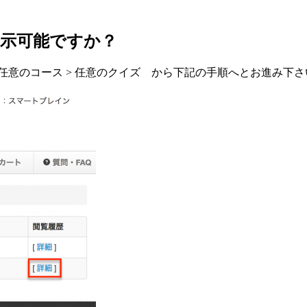
表示可能ですか？
in TOP > 任意のコース > 任意のクイズ から下記の手順へとお進み下