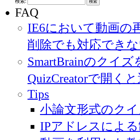
検索:
FAQ
IE6において動画
削除でも対応できな
SmartBrainのク
QuizCreator
Tips
小論文形式のクイ
IPアドレスによ