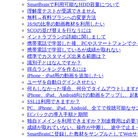
SmartBrainで利用可能なHDD容量について
理解度テストが受講できません
無料→有料プランへの変更方法
16:9の比率の動画教材を利用したい
SCOの並び替えを行なうには
イントラプランの詳細に関しまして
携帯電話で学習した後、PCやスマートフォンでク
携帯電話で学習しているが成績が取れない
標準でカスタマイズ出来る範囲は？
識別子とはなんですか？
得点ランキングを作るには
iPhone・iPad用の動画を追加したい
ユーザを自動ログインさせたい
何もしなかった場合、何分でタイムアウトします
iPhone、iPad、Android向けの動画をアップ
SSLは利用できますか？
PC、iPhone、iPad、Android、全てで視聴可能な
ECパックの導入手順と期間
独自ドメインを利用できますか？別途費用は必要
成績が取れていない。操作が中断し、途中で止ま
SmartBrainに登録した教材をサンプルとしてWe