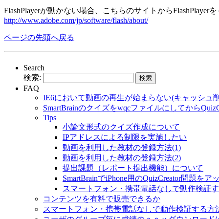
FlashPlayerが動かない場合、こちらのサイトからFlashPla
http://www.adobe.com/jp/software/flash/about/
ページの先頭へ戻る
Search
検索:
FAQ
IE6において動画の再生が始まらない(キャッシュ
SmartBrainのクイズをwqcファイルにしてからQu
Tips
小論文形式のクイズ作成について
IPアドレスによる制限を実施したい
動画を利用した教材の登録方法(1)
動画を利用した教材の登録方法(2)
提出課題（レポート提出機能）について
SmartBrainでiPhone用のQuizCreator
スマートフォン・携帯電話なしで動作検証す
コンテンツを有料で販売できるか
スマートフォン・携帯電話なしで動作検証する方