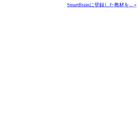
SmartBrainに登録した教材を... »