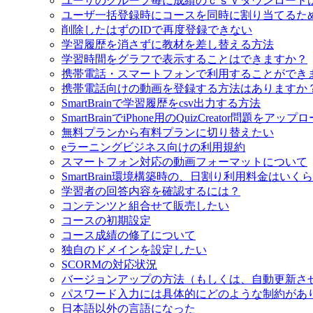
ユーザのグループ毎に成績のｃｓｖダウンロード
ユーザ一括登録時にコースを同時に割り当てるた
削除したはずのIDで再度登録できない
学習履歴を消さずに教材を差し替える方法
学習時間をグラフで表示することはできますか？
携帯電話・スマートフォンで利用することができ
携帯電話向けの動画を登録する方法はありますか
SmartBrainで学習履歴をcsv出力する方法
SmartBrainでiPhone用のQuizCreator問題をア
無料プランから有料プランに切り替えたい
eラーニングビジネス向けの利用規約
スマートフォン対応の動画フォーマットについて
SmartBrain環境構築時の、日割り利用料金はいく
学習者の回答内容を確認するには？
コンテンツと組合せて販売したい
コースの初期設定
コース成績の修了について
独自のドメインを設定したい
SCORMの対応状況
バージョンアップの方法（もしくは、自動更新さ
パスワード入力には具体的にどのような制約があ
日本語以外の言語になった