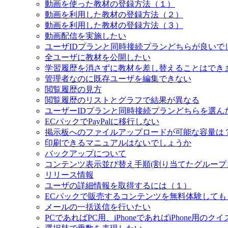
動画を使った教材の登録方法（１）
動画を利用した教材の登録方法（２）
動画を利用した教材の登録方法（３）
動画配信を実施したい
ユーザIDプランと同時接続プランどちらが良いで
全ユーザに教材を公開したい
学習履歴を消さずに教材を差し替えることはでき
管理者なのに既存ユーザを編集できない
閲覧履歴の見方
閲覧履歴のリストとグラフで結果が異なる
ユーザーIDプランと同時接続プランどちらを選ん
ECパックでPayPalに移行しない
掲示板へのファイルアップロードが可能な容量は
印刷できるマニュアルはないでしょうか
バックアップについて
コンテンツ表示並び替え手順(割り当てたグループ
リリース情報
ユーザの詳細情報を取得するには（１）
ECパックで販売するコンテンツを無料体験して
メールの一括送信を行いたい
PCであればPC用、iPhoneであればiPhone用の