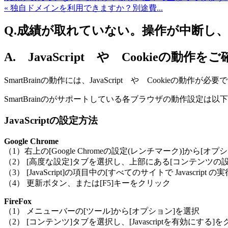
« 独自ドメインを利用できますか？別途費...
Q.成績が取れていない。操作が中断し
A. JavaScript や Cookieの動作
SmartBrainの動作には、JavaScript や Cookieの動作が必要
SmartBrainのがサポートしている各ブラウザの動作設定は
JavaScriptの設定方法
Google Chrome
（1）右上の[Google Chromeの設定(レンチマーク)]から[オ
（2） [高度な設定]タブを選択し、上部にある[コンテンツの
（3） [JavaScript]の項目中の[すべてのサイトで Javascr
（4） 更新ボタン、または[F5]キーをクリック
FireFox
（1） メニューバーの[ツール]から[オプション]を選択
（2） [コンテンツ]タブを選択し、[Javascriptを有効にする]