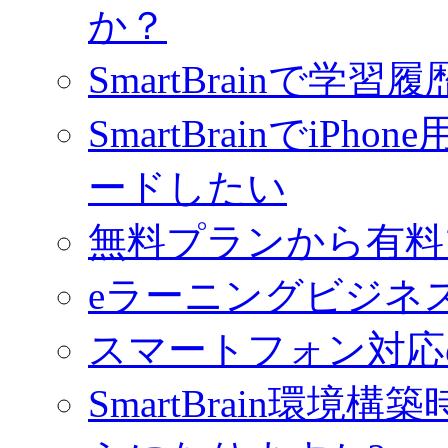
か？
SmartBrainで学
SmartBrainでiPho
ードしたい
無料プランから有料
eラーニングビジネ
スマートフォン対応
SmartBrain環