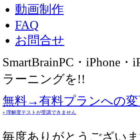
動画制作
FAQ
お問合せ
SmartBrain
PC・iPhone・
ラーニングを!!
無料→有料プランへの変
« 理解度テストが受講できません
毎度ありがとうございま