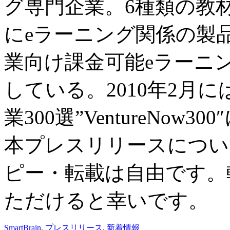
グ専門企業。6種類の教材
にeラーニング関係の製
業向け課金可能eラーニング
している。2010年2月
業300選”VentureNow
本プレスリリースについ
ピー・転載は自由です。
ただけると幸いです。
SmartBrain
,
プレスリリース
,
新着情報