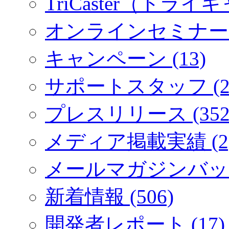
TriCaster（トライキ
オンラインセミナー (
キャンペーン (13)
サポートスタッフ (2
プレスリリース (352
メディア掲載実績 (2
メールマガジンバック
新着情報 (506)
開発者レポート (17)