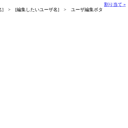
割り当て »
グループ名] > [編集したいユーザ名] > ユーザ編集ボタ