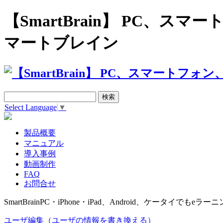
【SmartBrain】 PC、
マートブレイン
Select Language
▼
製品概要
マニュアル
導入事例
動画制作
FAQ
お問合せ
SmartBrain
PC・iPhone・iPad、Android、ケータイでもeラーニ
ユーザ編集（ユーザの情報を書き換える）