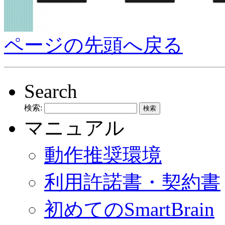
ページの先頭へ戻る
Search
検索:
マニュアル
動作推奨環境
利用許諾書・契約書
初めてのSmartBrain