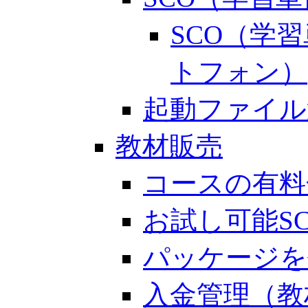
SCO（学
トフォン）
起動ファイル
教材販売
コースの有料
お試し可能S
パッケージを
入金管理（教