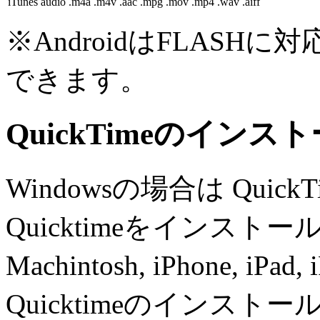
iTunes audio
.m4a .m4v .aac .mpg .mov .mp4 .wav .aiff
※AndroidはFLAS
できます。
QuickTimeのインスト
Windowsの場合は Qui
Quicktimeをインスト
Machintosh, iPhone, 
Quicktimeのインス