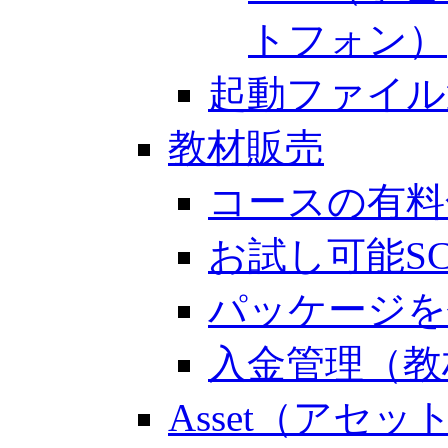
トフォン）
起動ファイル
教材販売
コースの有料
お試し可能S
パッケージを
入金管理（教
Asset（アセッ