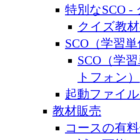
特別なSCO 
クイズ教材
SCO（学習
SCO（学
トフォン）
起動ファイル
教材販売
コースの有料