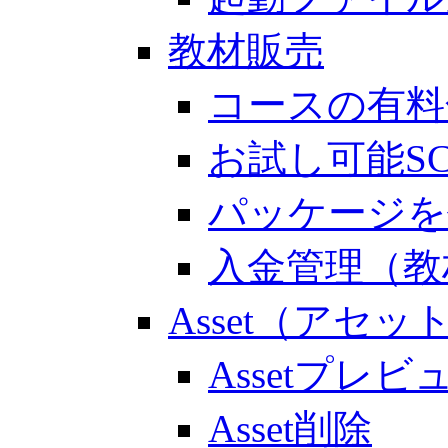
教材販売
コースの有料
お試し可能S
パッケージを
入金管理（教
Asset（アセッ
Assetプレビ
Asset削除