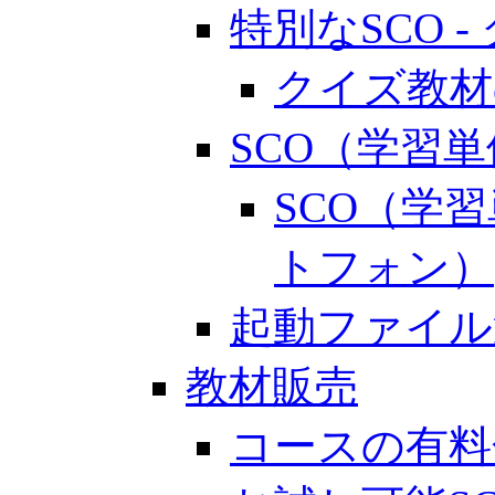
特別なSCO 
クイズ教材
SCO（学習
SCO（学
トフォン）
起動ファイル
教材販売
コースの有料