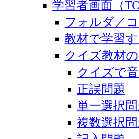
学習者画面（TO
フォルダ／コ
教材で学習す
クイズ教材の
クイズで音
正誤問題
単一選択問
複数選択問