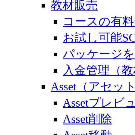
教材販売
コースの有料
お試し可能S
パッケージを
入金管理（教
Asset（アセッ
Assetプレビ
Asset削除