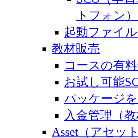
トフォン）
起動ファイル
教材販売
コースの有料
お試し可能S
パッケージを
入金管理（教
Asset（アセッ