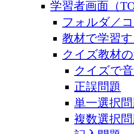
学習者画面（TO
フォルダ／コ
教材で学習す
クイズ教材の
クイズで音
正誤問題
単一選択問
複数選択問