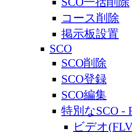
SCO一括削除
コース削除
掲示板設置
SCO
SCO削除
SCO登録
SCO編集
特別なSCO - 
ビデオ(F