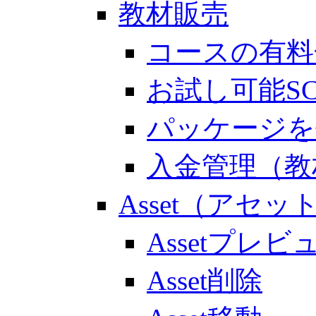
教材販売
コースの有料
お試し可能S
パッケージを
入金管理（教
Asset（アセッ
Assetプレビ
Asset削除